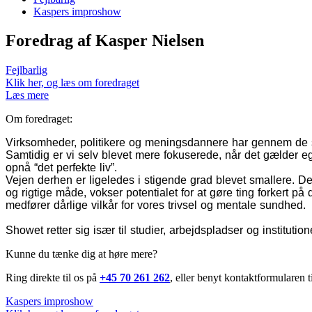
Kaspers improshow
Foredrag af Kasper Nielsen
Fejlbarlig
Klik her, og læs om foredraget
Læs mere
Om foredraget:
Virksomheder, politikere og meningsdannere har gennem de sen
Samtidig er vi selv blevet mere fokuserede, når det gælder eg
opnå “det perfekte liv”.
Vejen derhen er ligeledes i stigende grad blevet smallere. Det
og rigtige måde, vokser potentialet for at gøre ting forkert på 
medfører dårlige vilkår for vores trivsel og mentale sundhed.
Showet retter sig især til studier, arbejdspladser og institut
Kunne du tænke dig at høre mere?
Ring direkte til os på
+45 70 261 262
, eller benyt kontaktformularen 
Kaspers improshow