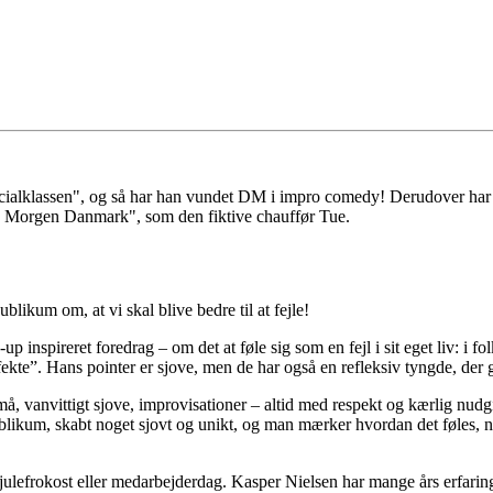
ecialklassen", og så har han vundet DM i impro comedy! Derudover h
' Morgen Danmark", som den fiktive chauffør Tue.
likum om, at vi skal blive bedre til at fejle!
inspireret foredrag – om det at føle sig som en fejl i sit eget liv: i fol
rfekte”. Hans pointer er sjove, men de har også en refleksiv tyngde, de
må, vanvittigt sjove, improvisationer – altid med respekt og kærlig nu
kum, skabt noget sjovt og unikt, og man mærker hvordan det føles, når f
, julefrokost eller medarbejderdag. Kasper Nielsen har mange års erfar