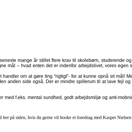
este mange år stillet flere krav til skolebørn, studerende og 
ne mål – hvad enten det er indenfor arbejdslivet, vores egen s
 handler om at gøre ting “rigtigt”- for at kunne opnå sit mål! 
den anden side også. Der er mindre spillerum til at lave fejl og v
ioner med f.eks. mental sundhed, godt arbejdsmiljø og anti-mobn
til her på siden, hvis du gerne vil booke et foredrag med Kasper Nielsen