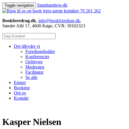
Standup
show.dk
Toggle navigation
70 261 262
Bookforedrag.dk
,
info@bookforedrag.dk
,
Søndre Allé 17, 4600 Køge, CVR: 39102323
Det tilbyder vi
Foredragsholder
Konferencier
Ordstyrer
Moderator
Facilitator
Se alle
Emner
Booking
Om os
Kontakt
Kasper Nielsen