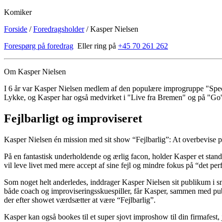
Komiker
Forside
/
Foredragsholder
/
Kasper Nielsen
Forespørg på foredrag
Eller ring på
+45 70 261 262
Om Kasper Nielsen
I 6 år var Kasper Nielsen medlem af den populære improgruppe "Sp
Lykke, og Kasper har også medvirket i "Live fra Bremen" og på "Go
Fejlbarligt og improviseret
Kasper Nielsen én mission med sit show “Fejlbarlig”: At overbevise pub
På en fantastisk underholdende og ærlig facon, holder Kasper et stand-up 
vil leve livet med mere accept af sine fejl og mindre fokus på “det pe
Som noget helt anderledes, inddrager Kasper Nielsen sit publikum i s
både coach og improviseringsskuespiller, får Kasper, sammen med publi
der efter showet værdsætter at være “Fejlbarlig”.
Kasper kan også bookes til et super sjovt improshow til din firmafest