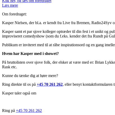
Klik her, og læs om foredraget
Læs mere
Om foredraget:
Kasper Nielsen, der bl.a. er kendt fra Live fra Bremen, Radio24Syv o
Kasper samt et par sjove kolleger optræder til din fest i et unikt og p
improviseret comedyshow (som du f.eks. kender det fra Rundt på Gulve
Publikum er inviteret med til at råbe inspirationsord og en gang imelle
Hvem har Kasper med i showet?
På bruttolisten over sjove folk, der elsker at være med er: Brian 
Rask etc.
Kunne du tænke dig at høre mere?
Ring direkte til os på
+45 70 261 262
, eller benyt kontaktformularen 
Kasper taler også om
Ring på
+45 70 261 262