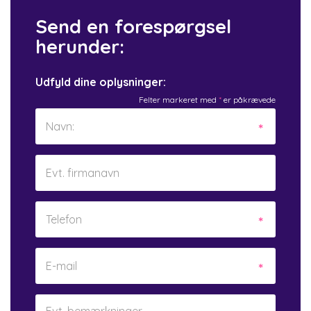
Send en forespørgsel
herunder:
Udfyld dine oplysninger:
Felter markeret med
*
er påkrævede