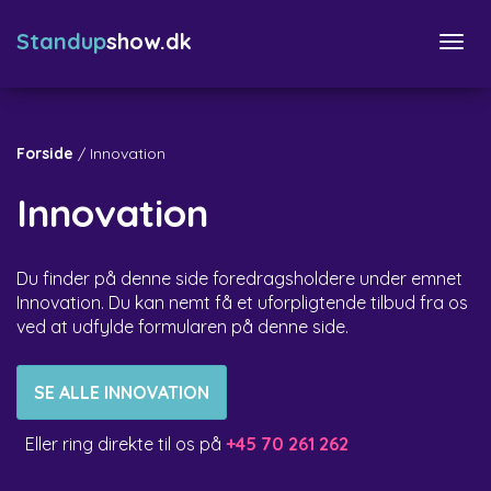
Standup
show.dk
Togg
navi
Forside
/
Innovation
Innovation
Du finder på denne side foredragsholdere under emnet
Innovation. Du kan nemt få et uforpligtende tilbud fra os
ved at udfylde formularen på denne side.
SE ALLE INNOVATION
Eller ring direkte til os på
+45 70 261 262