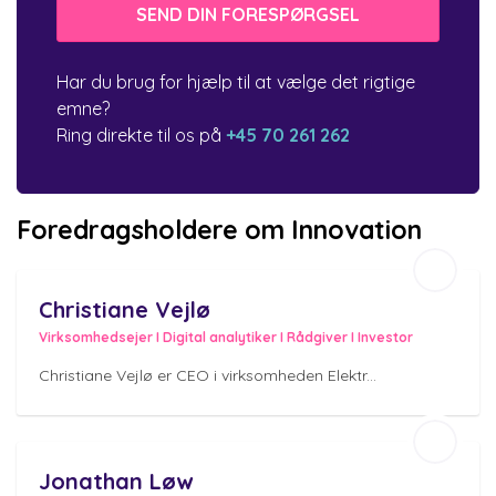
Har du brug for hjælp til at vælge det rigtige
emne?
Ring direkte til os på
+45 70 261 262
Foredragsholdere om Innovation
Christiane Vejlø
Virksomhedsejer I Digital analytiker I Rådgiver I Investor
Christiane Vejlø er CEO i virksomheden Elektr...
Jonathan Løw