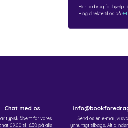
Har du brug for hjælp t
Ring direkte til os på
+4
Chat med os
info@bookforedra
har typisk åbent for vores
Send os en e-mail, vi sv
chat 09.00 til 16.30 på alle
lynhurtigt tilbage. Altid inde