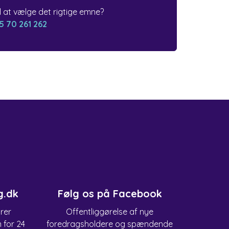
il at vælge det rigtige emne?
5 70 261 262
g.dk
Følg os på Facebook
arer
Offentliggørelse af nye
n for 24
foredragsholdere og spændende