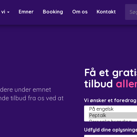
 vi
Emner
Booking
Om os
Kontakt
Få et grat
tilbud
alle
ldere under emnet
de tilbud fra os ved at
Vi ønsker et foredra
Udfyld dine oplysninge