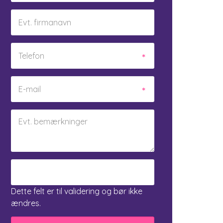
Dette felt er til validering og bør ikke
ændres.