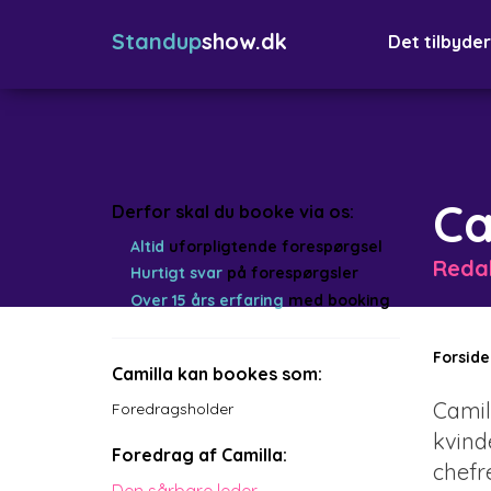
Standup
show.dk
Det tilbyder
Ca
Derfor skal du booke via os:
Altid
uforpligtende forespørgsel
Redak
Hurtigt svar
på forespørgsler
Over 15 års erfaring
med booking
Forside
Camilla kan bookes som:
Camil
Foredragsholder
kvind
Foredrag af Camilla:
chefr
Den sårbare leder