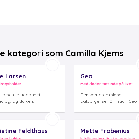
e kategori som Camilla Kjems
ie Larsen
Geo
dragsholder
Med døden tæt inde på livet
e Larsen er uddannet
Den kompromisløse
olog, og du ken...
aalborgenser Christian Geo..
istine Feldthaus
Mette Frobenius
dragsholder
Intelligent-satiriske foredrag