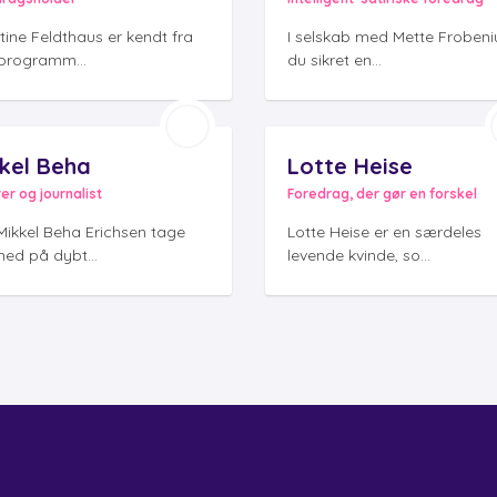
tine Feldthaus er kendt fra
I selskab med Mette Frobeni
programm...
du sikret en...
kel Beha
Lotte Heise
er og journalist
Foredrag, der gør en forskel
Mikkel Beha Erichsen tage
Lotte Heise er en særdeles
med på dybt...
levende kvinde, so...