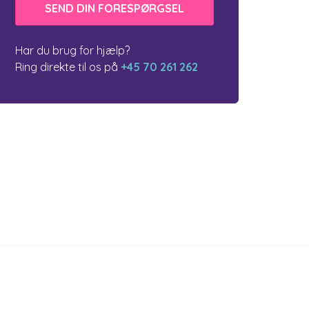
Har du brug for hjælp?
Ring direkte til os på
+45 70 261 262