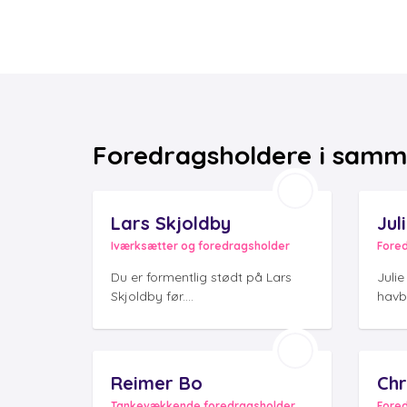
Foredragsholdere i samm
Lars Skjoldby
Jul
Iværksætter og foredragsholder
Fore
Du er formentlig stødt på Lars
Juli
Skjoldby før....
havbi
Reimer Bo
Chr
Tankevækkende foredragsholder
Fore