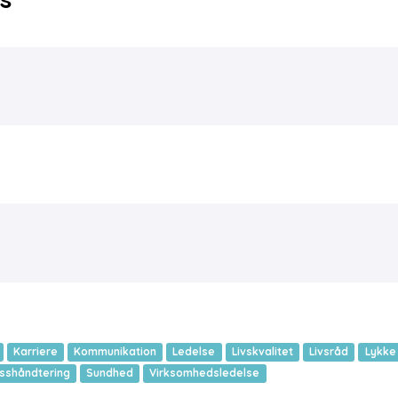
Karriere
Kommunikation
Ledelse
Livskvalitet
Livsråd
Lykke
sshåndtering
Sundhed
Virksomhedsledelse