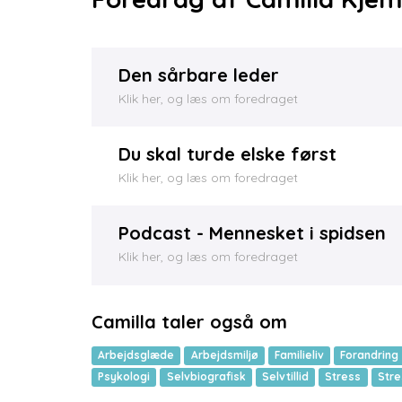
Den sårbare leder
Klik her, og læs om foredraget
Du skal turde elske først
Klik her, og læs om foredraget
Podcast - Mennesket i spidsen
Klik her, og læs om foredraget
Camilla taler også om
Arbejdsglæde
Arbejdsmiljø
Familieliv
Forandring
Psykologi
Selvbiografisk
Selvtillid
Stress
Stre