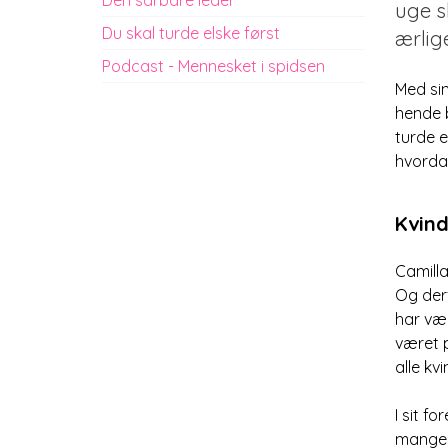
uge s
Du skal turde elske først
ærlig
Podcast - Mennesket i spidsen
Med sin
hende b
turde e
hvordan
Kvind
Camilla
Og derf
har væ
været 
alle kv
I sit f
mange a