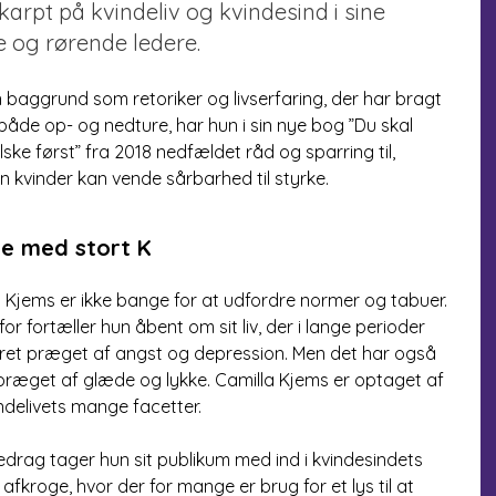
karpt på kvindeliv og kvindesind i sine
e og rørende ledere.
 baggrund som retoriker og livserfaring, der har bragt
åde op- og nedture, har hun i sin nye bog ”Du skal
lske først” fra 2018 nedfældet råd og sparring til,
 kvinder kan vende sårbarhed til styrke.
e med stort K
 Kjems er ikke bange for at udfordre normer og tabuer.
or fortæller hun åbent om sit liv, der i lange perioder
ret præget af angst og depression. Men det har også
præget af glæde og lykke. Camilla Kjems er optaget af
indelivets mange facetter.
oredrag tager hun sit publikum med ind i kvindesindets
fkroge, hvor der for mange er brug for et lys til at