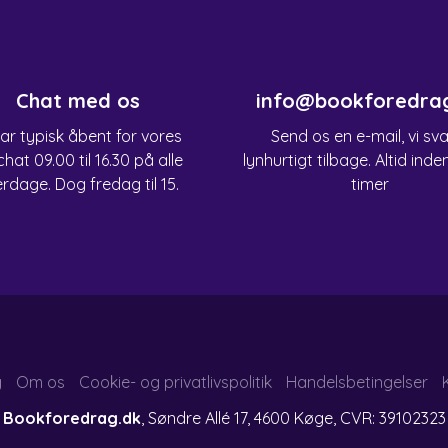
Chat med os
info@bookforedra
har typisk åbent for vores
Send os en e-mail, vi sv
chat 09.00 til 16.30 på alle
lynhurtigt tilbage. Altid inde
rdage. Dog fredag til 15.
timer
g
Om os
Cookie- og privatlivspolitik
Handelsbetingelser
Bookforedrag.dk
, Søndre Allé 17, 4600 Køge, CVR: 39102323