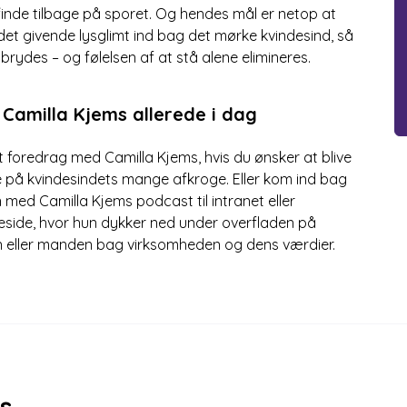
inde tilbage på sporet. Og hendes mål er netop at
et givende lysglimt ind bag det mørke kvindesind, så
brydes – og følelsen af at stå alene elimineres.
Camilla Kjems allerede i dag
 foredrag med Camilla Kjems, hvis du ønsker at blive
 på kvindesindets mange afkroge. Eller kom ind bag
 med Camilla Kjems podcast til intranet eller
side, hvor hun dykker ned under overfladen på
n eller manden bag virksomheden og dens værdier.
s