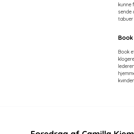
kunne f
sende d
tabuer 
Book 
Book et
klogere
lederen
hjemme
kvinde
Foredrag af Camilla Kjem