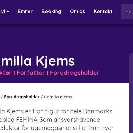
 vi
Emner
Booking
Om os
Kontakt
milla Kjems
tør I Forfatter I Foredragsholder
/
Foredragsholder
/
Camilla Kjems
la Kjems er frontfigur for hele Danmarks
eblad FEMINA. Som ansvarshavende
edaktør for ugemagasinet stiller hun hver