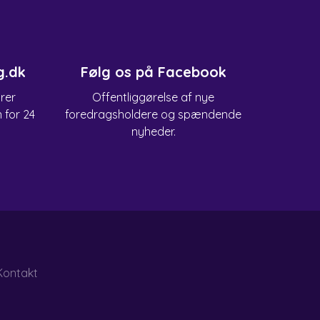
g.dk
Følg os på Facebook
arer
Offentliggørelse af nye
n for 24
foredragsholdere og spændende
nyheder.
Kontakt