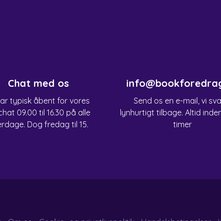
Chat med os
info@bookforedra
har typisk åbent for vores
Send os en e-mail, vi sv
chat 09.00 til 16.30 på alle
lynhurtigt tilbage. Altid inde
rdage. Dog fredag til 15.
timer