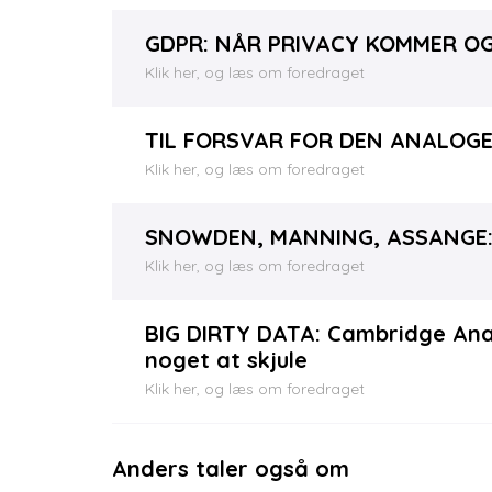
GDPR: NÅR PRIVACY KOMMER OG 
Klik her, og læs om foredraget
TIL FORSVAR FOR DEN ANALOG
Klik her, og læs om foredraget
SNOWDEN, MANNING, ASSANGE: H
Klik her, og læs om foredraget
BIG DIRTY DATA: Cambridge Anal
noget at skjule
Klik her, og læs om foredraget
Anders taler også om