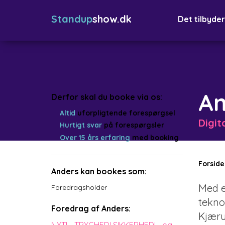
Standup
show.dk
Det tilbyder
An
Derfor skal du booke via os:
Altid
uforpligtende forespørgsel
Digit
Hurtigt svar
på forespørgsler
Over 15 års erfaring
med booking
Forside
Anders kan bookes som:
Med e
Foredragsholder
tekno
Foredrag af Anders:
Kjæru
NYT! - TRYGHED! SIKKERHED! ...og