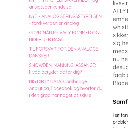
livsv
ansigtsgenkendelse
AFLYT
NYT - ANALOGISERINGSSTYRELSEN
emner
- fordi verden er analog
whist
GDPR: NÅR PRIVACY KOMMER OG
sikke
BIDER JER BAGI
sig h
TIL FORSVAR FOR DEN ANALOGE
medsk
DANSKER
nu ne
SNOWDEN, MANNING, ASSANGE:
desud
Hvad betyder de for dig?
fagbl
BIG DIRTY DATA: Cambridge
Blade
Analytica, Facebook og hvorfor du
i den grad har noget at skjule
Samfu
I sit f
problem