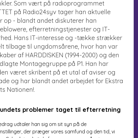
inkler. Som vært på radioprogrammet
TET på Radio24syv tager han aktuelle
 op - blandt andet diskuterer han
leblowere, efterretningstjenester og IT-
rhed. Hans IT-interesse og -tække strækker
elt tilbage til ungdomsårene, hvor han var
aber af HARDDISKEN (1994-2000) og den
dlagte Montagegruppe på P1. Han har
en været skribent på et utal af aviser og
ade og har blandt andet arbejdet for Ekstra
ts Nationen!.
ndets problemer taget til efterretning
oredrag udtaler han sig om sit syn på de
stillinger, der præger vores samfund og den tid, vi