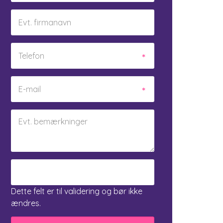
Dette felt er til validering og bør ikke
ændres.