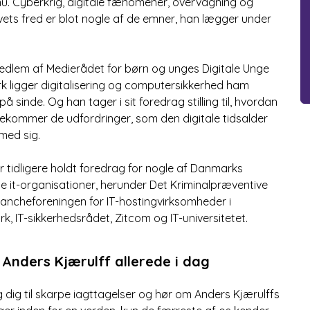
 nu. Cyberkrig, digitale fænomener, overvågning og
ivets fred er blot nogle af de emner, han lægger under
dlem af Medierådet for børn og unges Digitale Unge
k ligger digitalisering og computersikkerhed ham
å sinde. Og han tager i sit foredrag stilling til, hvordan
ekommer de udfordringer, som den digitale tidsalder
med sig.
 tidligere holdt foredrag for nogle af Danmarks
te it-organisationer, herunder Det Kriminalpræventive
ancheforeningen for IT-hostingvirksomheder i
, IT-sikkerhedsrådet, Zitcom og IT-universitetet.
Anders Kjærulff allerede i dag
dig til skarpe iagttagelser og hør om Anders Kjærulffs