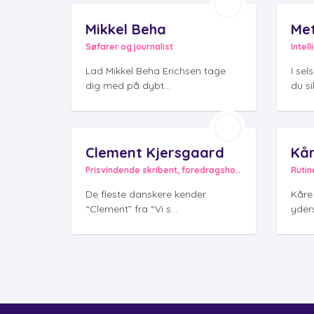
Mikkel Beha
Met
Søfarer og journalist
Intel
Lad Mikkel Beha Erichsen tage
I se
dig med på dybt...
du si
Clement Kjersgaard
Kår
Prisvindende skribent, foredragsholder og vært
Rutin
De fleste danskere kender
Kåre
“Clement” fra “Vi s...
yders