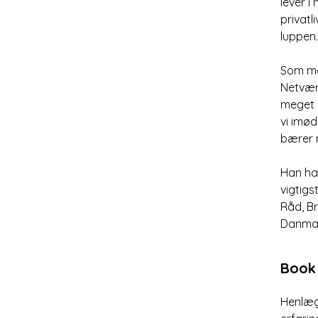
lever i
privatl
luppen.
Som me
Netvær
meget p
vi imød
bærer 
Han har
vigtigs
Råd, Br
Danmark
Book 
Henlæg 