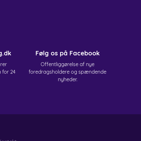
g.dk
Følg os på Facebook
arer
Offentliggørelse af nye
n for 24
foredragsholdere og spændende
nyheder.