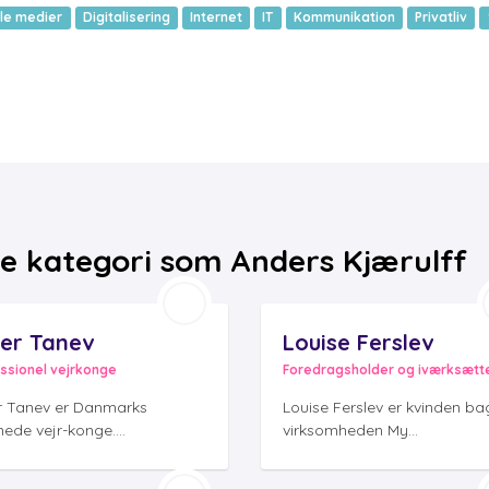
ale medier
Digitalisering
Internet
IT
Kommunikation
Privatliv
e kategori som Anders Kjærulff
er Tanev
Louise Ferslev
ssionel vejrkonge
Foredragsholder og iværksætt
r Tanev er Danmarks
Louise Ferslev er kvinden ba
ede vejr-konge....
virksomheden My...