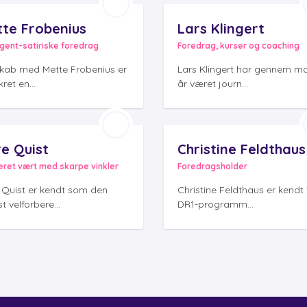
te Frobenius
Lars Klingert
ligent-satiriske foredrag
Foredrag, kurser og coaching
lskab med Mette Frobenius er
Lars Klingert har gennem m
kret en...
år været journ...
e Quist
Christine Feldthaus
eret vært med skarpe vinkler
Foredragsholder
 Quist er kendt som den
Christine Feldthaus er kendt 
t velforbere...
DR1-programm...