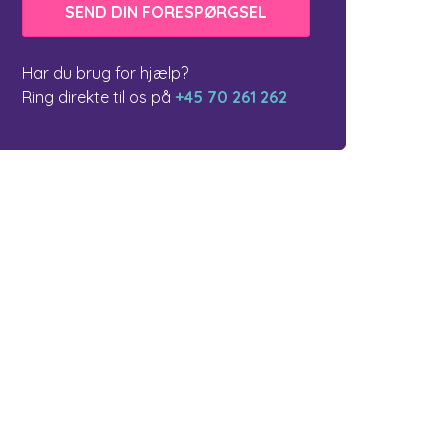
Har du brug for hjælp?
Ring direkte til os på
+45 70 261 262