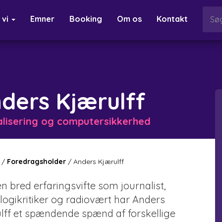
 vi
Emner
Booking
Om os
Kontakt
ders Kjærulff
alisering og computersikkerhed
/
Foredragsholder
/
Anders Kjærulff
n bred erfaringsvifte som journalist,
logikritiker og radiovært har Anders
lff et spændende spænd af forskellige