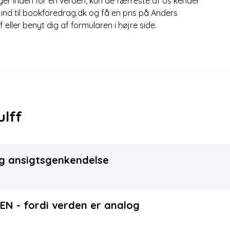
ger inden for en verden, kun de færreste af os kender
ng ind til bookforedrag.dk og få en pris på Anders
f eller benyt dig af formularen i højre side.
lff
og ansigtsgenkendelse
 - fordi verden er analog