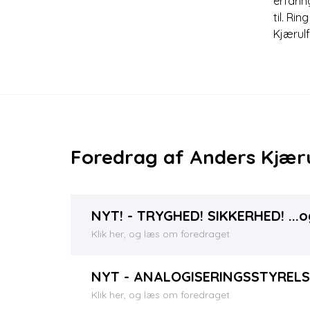
erfarin
til. Ri
Kjærulf
Foredrag af Anders Kjæru
NYT! - TRYGHED! SIKKERHED! ...
Klik her, og læs om foredraget
NYT - ANALOGISERINGSSTYRELSEN
Klik her, og læs om foredraget