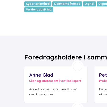
Cyber sikkerhed
Danmarks fremtid
Digital
Digit
Verdens udvikling
Foredragsholdere i samm
Anne Glad
Pet
Skøn og interessant livsstilsekspert
Profe
Anne Glad er bedst kendt som
Pete
den knivskarpe,...
ukron