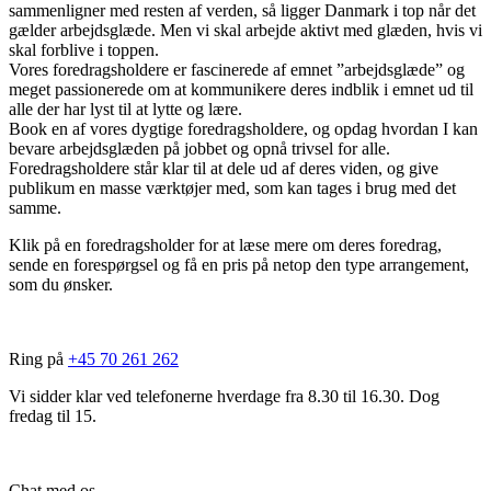
sammenligner med resten af verden, så ligger Danmark i top når det
gælder arbejdsglæde. Men vi skal arbejde aktivt med glæden, hvis vi
skal forblive i toppen.
Vores foredragsholdere er fascinerede af emnet ”arbejdsglæde” og
meget passionerede om at kommunikere deres indblik i emnet ud til
alle der har lyst til at lytte og lære.
Book en af vores dygtige foredragsholdere, og opdag hvordan I kan
bevare arbejdsglæden på jobbet og opnå trivsel for alle.
Foredragsholdere står klar til at dele ud af deres viden, og give
publikum en masse værktøjer med, som kan tages i brug med det
samme.
Klik på en foredragsholder for at læse mere om deres foredrag,
sende en forespørgsel og få en pris på netop den type arrangement,
som du ønsker.
Ring på
+45 70 261 262
Vi sidder klar ved telefonerne hverdage fra 8.30 til 16.30. Dog
fredag til 15.
Chat med os