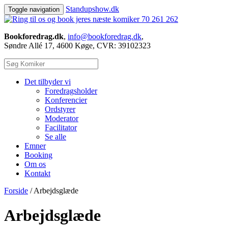
Standup
show.dk
Toggle navigation
70 261 262
Bookforedrag.dk
,
info@bookforedrag.dk
,
Søndre Allé 17, 4600 Køge, CVR: 39102323
Det tilbyder vi
Foredragsholder
Konferencier
Ordstyrer
Moderator
Facilitator
Se alle
Emner
Booking
Om os
Kontakt
Forside
/
Arbejdsglæde
Arbejdsglæde