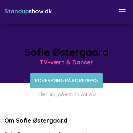
Standup
show.dk
Togg
navi
Sofie Østergaard
TV-vært & Danser
FORESPØRG PÅ FOREDRAG
Eller ring på
+45 70 261 262
Om Sofie Østergaard