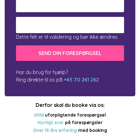
Dette felt er til validering og bør ikke ændres.
Har du brug for hjælp?
Ring direkte til os på
+45 70 261 262
Derfor skal du booke via os:
Altid
uforpligtende forespørgsel
Hurtigt svar
på forespørgsler
Over 15 års erfaring
med booking