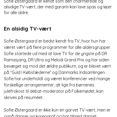
Sofie Østergaard er kendt som den charmerede og
alsidige TV-vært, der med garanti kan lave spas og løjer
for alle aldre.
En alsidig TV-vært
Sofie Østergaard er bedst kendt fra TV, hvor hun har
været vært på flere programmer for alle aldersgrupper.
Sofie startede ud med at lave TV for de yngste på DR
Ramasjang, DR Ultra og Melodi Grand Prix og har siden
bevæget sig mod det ældre publikum, og er blevet vært
på “Guld I Købstæderne” og Danmarks Indsamlingen.
Sofie har underholdt og været konferencier ved mange
forskellige arrangementer, alt lige fra børnenes
julefrokost til debat-moderator på Folkemødet, kan
skrives på resuméet.
Sofie Østergaard er ikke kun en garvet TV-vært, men er
også danser og koreograf og har tilmed danset