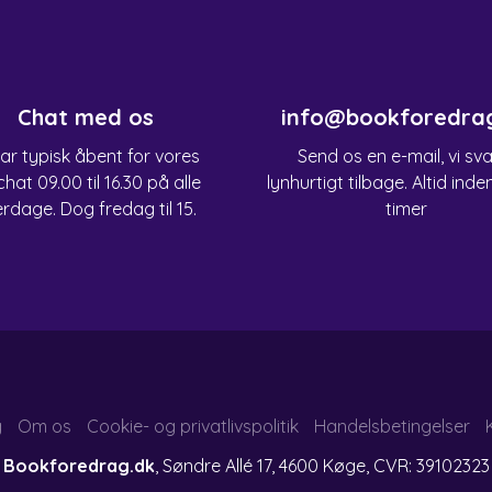
Chat med os
info@bookforedra
har typisk åbent for vores
Send os en e-mail, vi sv
chat 09.00 til 16.30 på alle
lynhurtigt tilbage. Altid inde
rdage. Dog fredag til 15.
timer
g
Om os
Cookie- og privatlivspolitik
Handelsbetingelser
Bookforedrag.dk
, Søndre Allé 17, 4600 Køge, CVR: 39102323