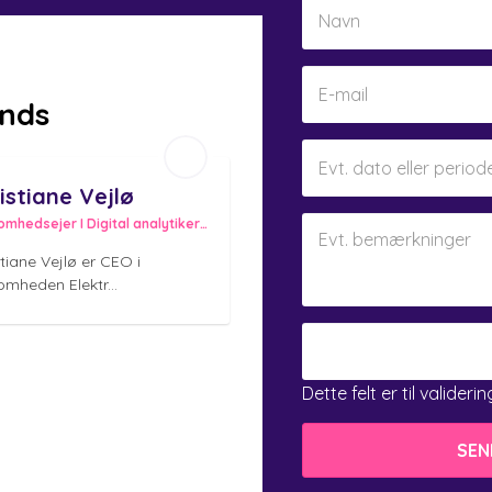
nds
istiane Vejlø
Virksomhedsejer I Digital analytiker I Rådgiver I Investor
tiane Vejlø er CEO i
omheden Elektr...
Dette felt er til valider