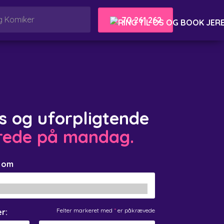
70 261 262
is og uforpligtende
erede på mandag.
g om
Felter markeret med
*
er påkrævede
r: