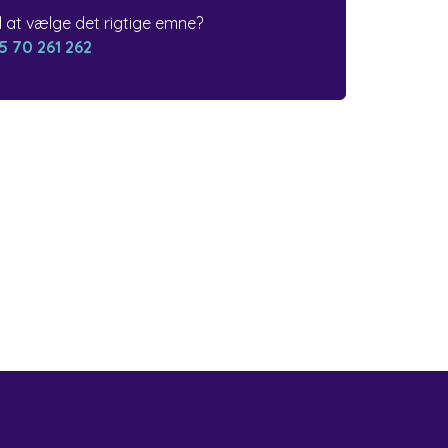
il at vælge det rigtige emne?
5 70 261 262