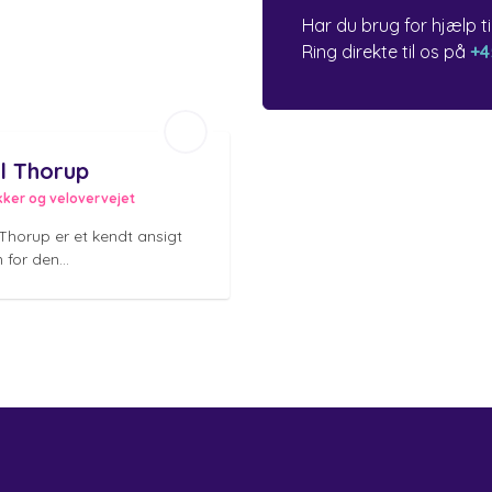
Har du brug for hjælp t
Ring direkte til os på
+4
l Thorup
ikker og velovervejet
Thorup er et kendt ansigt
 for den...