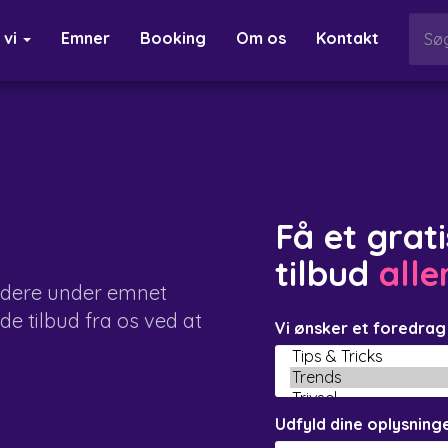
 vi
Emner
Booking
Om os
Kontakt
Få et grat
tilbud
all
ldere under emnet
de tilbud fra os ved at
Vi ønsker et foredra
Udfyld dine oplysninge