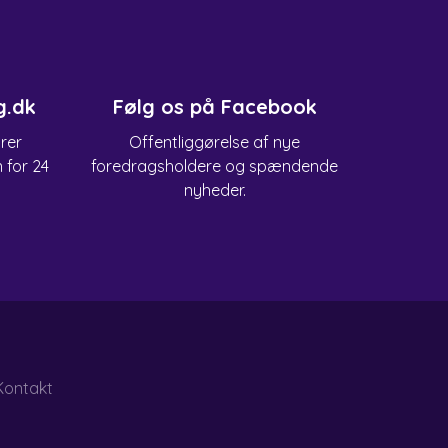
g.dk
Følg os på Facebook
arer
Offentliggørelse af nye
n for 24
foredragsholdere og spændende
nyheder.
Kontakt