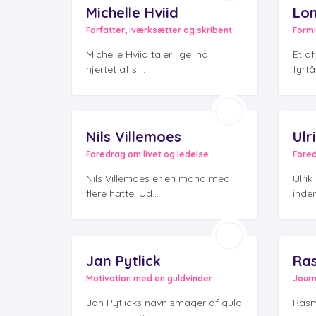
Michelle Hviid
Lo
Forfatter, iværksætter og skribent
Michelle Hviid taler lige ind i
Et a
hjertet af si...
fyrtår
Nils Villemoes
Ulr
Foredrag om livet og ledelse
Fore
Nils Villemoes er en mand med
Ulrik
flere hatte. Ud...
inden
Jan Pytlick
Ras
Motivation med en guldvinder
Journ
Jan Pytlicks navn smager af guld
Rasm