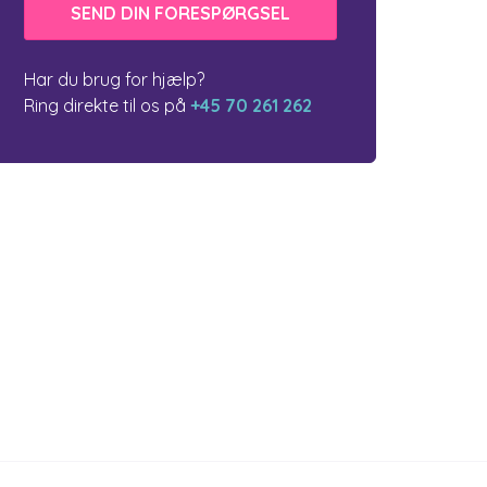
Har du brug for hjælp?
Ring direkte til os på
+45 70 261 262