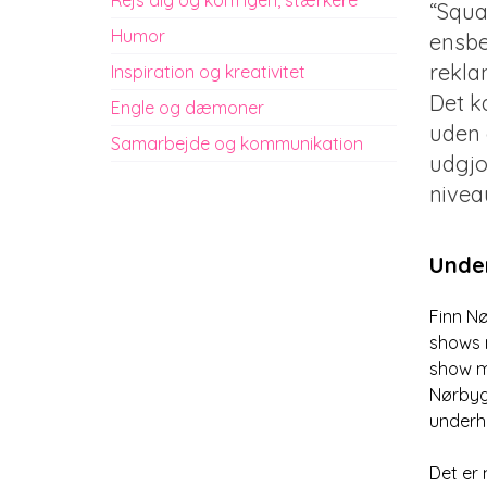
“Squa
Humor
ensbe
rekla
Inspiration og kreativitet
Det k
Engle og dæmoner
uden 
Samarbejde og kommunikation
udgjo
nivea
Under
Finn N
shows 
show me
Nørbyga
underho
Det er 