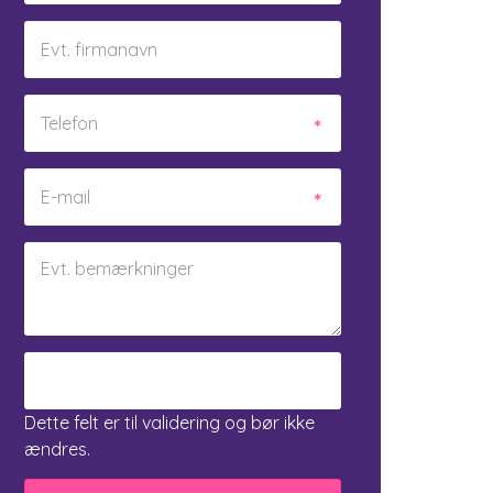
Dette felt er til validering og bør ikke
ændres.