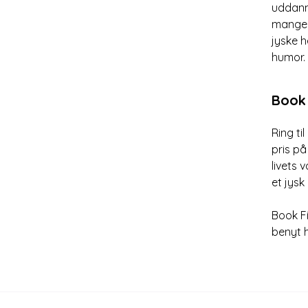
uddanne
mange 
jyske h
humor.
Book 
Ring ti
pris på
livets 
et jysk
Book Fi
benyt h