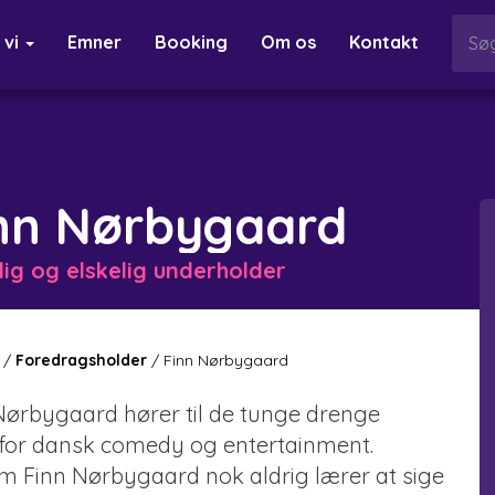
 vi
Emner
Booking
Om os
Kontakt
nn Nørbygaard
lig og elskelig underholder
/
Foredragsholder
/
Finn Nørbygaard
Nørbygaard hører til de tunge drenge
for dansk comedy og entertainment.
m Finn Nørbygaard nok aldrig lærer at sige