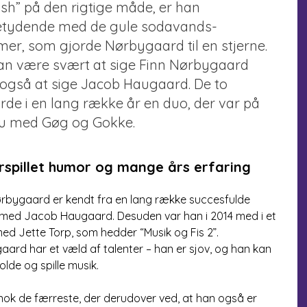
sh” på den rigtige måde, er han
tydende med de gule sodavands-
mer, som gjorde Nørbygaard til en stjerne.
an være svært at sige Finn Nørbygaard
også at sige Jacob Haugaard. De to
rde i en lang række år en duo, der var på
u med Gøg og Gokke.
spillet humor og mange års erfaring
ørbygaard er kendt fra en lang række succesfulde
med Jacob Haugaard. Desuden var han i 2014 med i et
d Jette Torp, som hedder “Musik og Fis 2”.
ard har et væld af talenter – han er sjov, og han kan
lde og spille musik.
nok de færreste, der derudover ved, at han også er