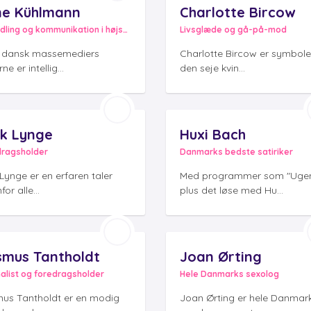
ne Kühlmann
Charlotte Bircow
Formidling og kommunikation i højsædet
Livsglæde og gå-på-mod
f dansk massemediers
Charlotte Bircow er symbole
ne er intellig...
den seje kvin...
ik Lynge
Huxi Bach
dragsholder
Danmarks bedste satiriker
 Lynge er en erfaren taler
Med programmer som "Uge
for alle...
plus det løse med Hu...
mus Tantholdt
Joan Ørting
alist og foredragsholder
Hele Danmarks sexolog
us Tantholdt er en modig
Joan Ørting er hele Danmar