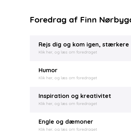
Foredrag af Finn Nørbyg
Rejs dig og kom igen, stærkere
Klik her, og læs om foredraget
Humor
Klik her, og læs om foredraget
Inspiration og kreativitet
Klik her, og læs om foredraget
Engle og dæmoner
Klik her, og læs om foredraget