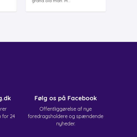
grand old man. M...
g.dk
Følg os på Facebook
arer
Offentliggørelse af nye
n for 24
foredragsholdere og spændende
nyheder.