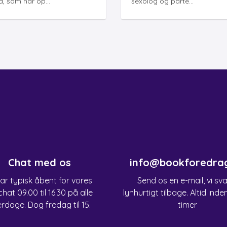
, som har op...
sexolog og parte...
Chat med os
info@bookforedra
har typisk åbent for vores
Send os en e-mail, vi sv
chat 09.00 til 16.30 på alle
lynhurtigt tilbage. Altid inde
rdage. Dog fredag til 15.
timer