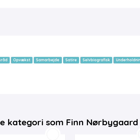
sråd
Opvækst
Samarbejde
Satire
Selvbiografisk
Underholdni
e kategori som Finn Nørbygaard