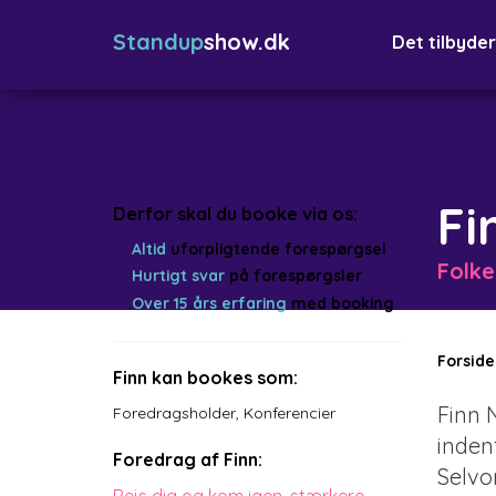
Standup
show.dk
Det tilbyder
Fi
Derfor skal du booke via os:
Altid
uforpligtende forespørgsel
Folke
Hurtigt svar
på forespørgsler
Over 15 års erfaring
med booking
Forside
Finn kan bookes som:
Finn 
Foredragsholder
,
Konferencier
inden
Foredrag af Finn:
Selvo
Rejs dig og kom igen, stærkere