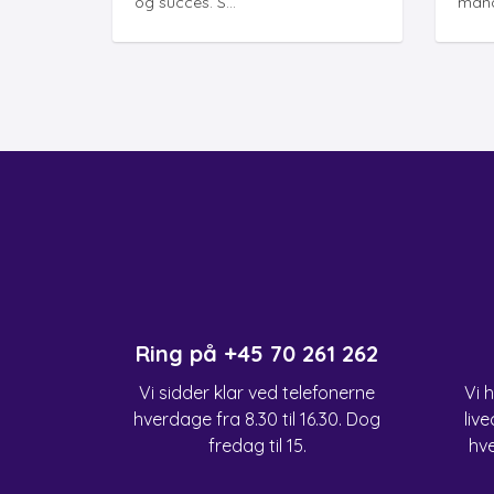
og succes. S...
mand
Ring på
+45 70 261 262
Vi sidder klar ved telefonerne
Vi 
hverdage fra 8.30 til 16.30. Dog
live
fredag til 15.
hve