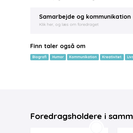
Samarbejde og kommunikation
Klik her, og læs om foredraget
Finn taler også om
Biografi
Humor
Kommunikation
Kreativitet
Liv
Foredragsholdere i samm