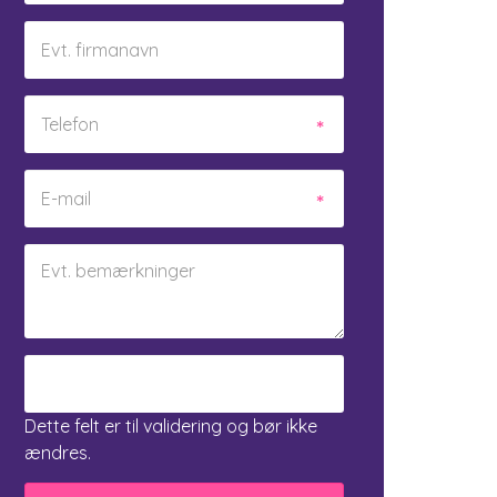
Dette felt er til validering og bør ikke
ændres.