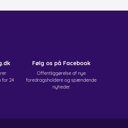
g.dk
Følg os på Facebook
arer
Offentliggørelse af nye
n for 24
foredragsholdere og spændende
nyheder.