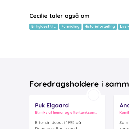
Cecilie taler også om
En hyldest til …
Formidling
Historiefortælling
Livs
Foredragsholdere i samme
Puk Elgaard
An
Et miks af humor og eftertænksomhed
Komi
Efter sin debut i 1995 på
Som 
Danmarks Radio med...
kamæ