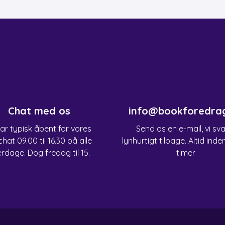
Chat med os
info@bookforedra
har typisk åbent for vores
Send os en e-mail, vi sv
chat 09.00 til 16.30 på alle
lynhurtigt tilbage. Altid inde
rdage. Dog fredag til 15.
timer