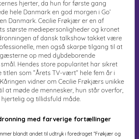
ernes hjerter, da hun for første gang
de hele Danmark en god morgen i Go’
n Danmark. Cecilie Frøkjær er en af
ts største mediepersonligheder og kronet
ronningen af dansk talkshow takket være
rofessionelle, men også skarpe tilgang til at
 gæsterne op med dybdeborende
smål. Hendes store popularitet har sikret
 titlen som ”Årets TV-vært” hele fem år i
 Kåringen vidner om Cecilie Frøkjærs unikke
til at møde de mennesker, hun står overfor,
hjertelig og tillidsfuld måde.
ronning med farverige fortællinger
mer blandt andet til udtryk i foredraget ”Frøkjær og