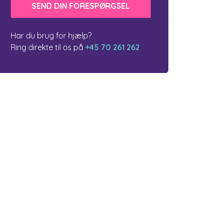
Har du brug for hjælp?
Ring direkte til os på
+45 70 261 262