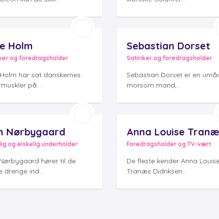
e Holm
Sebastian Dorset
er og foredragsholder
Satiriker og foredragsholder
 Holm har sat danskernes
Sebastian Dorset er en umåd
rmuskler på...
morsom mand,...
n Nørbygaard
lig og elskelig underholder
Foredragsholder og TV-vært
 Nørbygaard hører til de
De fleste kender Anna Louis
 drenge ind...
Tranæs Didriksen...