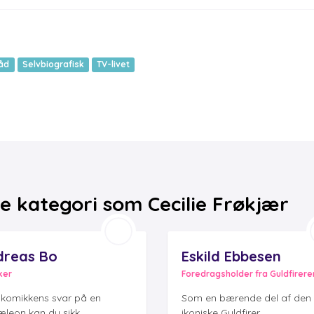
råd
Selvbiografisk
TV-livet
 kategori som Cecilie Frøkjær
dreas Bo
Eskild Ebbesen
ker
Foredragsholder fra Guldfirere
komikkens svar på en
Som en bærende del af den
leon kan du sikk...
ikoniske Guldfirer...