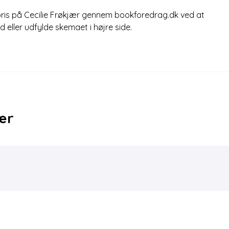
pris på Cecilie Frøkjær gennem bookforedrag.dk ved at
nd eller udfylde skemaet i højre side.
ær