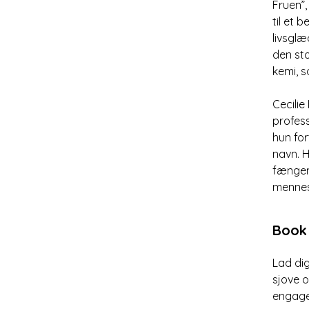
Fruen”,
til et
livsglæ
den sto
kemi, s
Cecilie
profess
hun fo
navn. H
fængend
mennes
Book 
Lad dig
sjove 
engage