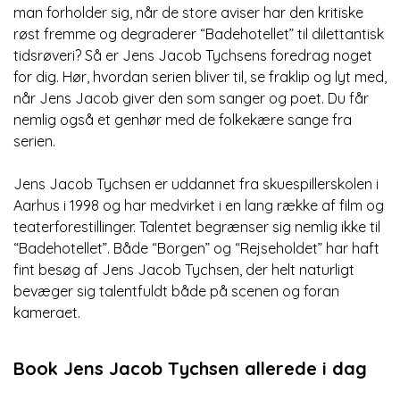
man forholder sig, når de store aviser har den kritiske
røst fremme og degraderer “Badehotellet” til dilettantisk
tidsrøveri? Så er Jens Jacob Tychsens foredrag noget
for dig. Hør, hvordan serien bliver til, se fraklip og lyt med,
når Jens Jacob giver den som sanger og poet. Du får
nemlig også et genhør med de folkekære sange fra
serien.
Jens Jacob Tychsen er uddannet fra skuespillerskolen i
Aarhus i 1998 og har medvirket i en lang række af film og
teaterforestillinger. Talentet begrænser sig nemlig ikke til
“Badehotellet”. Både “Borgen” og “Rejseholdet” har haft
fint besøg af Jens Jacob Tychsen, der helt naturligt
bevæger sig talentfuldt både på scenen og foran
kameraet.
Book Jens Jacob Tychsen allerede i dag