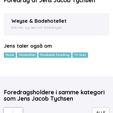
Foredrag af Jens Jacob Tychsen
Weyse & Badehotellet
Klik her, og læs om foredraget
Jens taler også om
Musik
Musikalitet
Musikalsk foredrag
TV-livet
Foredragsholdere i samme kategori
som Jens Jacob Tychsen
ALLE