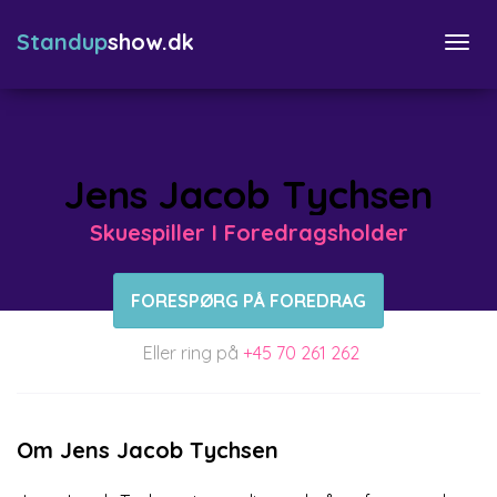
Standup
show.dk
Togg
navi
Jens Jacob Tychsen
Skuespiller I Foredragsholder
FORESPØRG PÅ FOREDRAG
Eller ring på
+45 70 261 262
Om Jens Jacob Tychsen