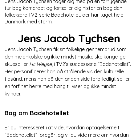
Jens Jacob Tychsen tager dig med på en forrygende
tur bag kameraet og fortæller dig historien bag den
folkekære TV2-serie Badehotellet, der har taget hele
Danmark med storm.
Jens Jacob Tychsen
Jens Jacob Tychsen fik sit folkelige gennembrud som
den melankolske og ikke mindst musikalske kongelige
skuespiller
Hr. Weyse
, i TV2’s successerie “Badehotellet”.
Her personificerer han på strålende vis den kulturelle
tidsånd, mens han på den anden side forbilledligt spiller
en forfinet herre med hang til viser og ikke mindst
kvinder.
Bag om Badehotellet
Er du interesseret i at vide, hvordan optagelserne til
“Badehotellet” foregår, og vil du vide mere om hvordan