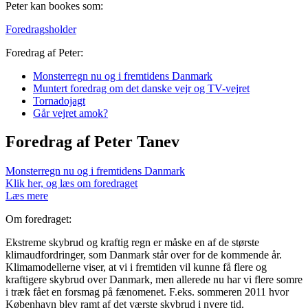
Peter kan bookes som:
Foredragsholder
Foredrag af Peter:
Monsterregn nu og i fremtidens Danmark
Muntert foredrag om det danske vejr og TV-vejret
Tornadojagt
Går vejret amok?
Foredrag af Peter Tanev
Monsterregn nu og i fremtidens Danmark
Klik her, og læs om foredraget
Læs mere
Om foredraget:
Ekstreme skybrud og kraftig regn er måske en af de største
klimaudfordringer, som Danmark står over for de kommende år.
Klimamodellerne viser, at vi i fremtiden vil kunne få flere og
kraftigere skybrud over Danmark, men allerede nu har vi flere somre
i træk fået en forsmag på fænomenet. F.eks. sommeren 2011 hvor
København blev ramt af det værste skybrud i nyere tid.