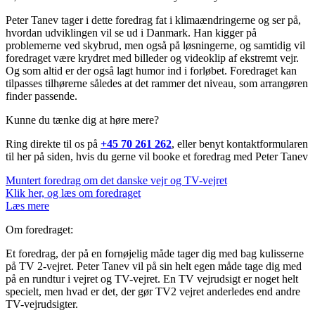
Peter Tanev tager i dette foredrag fat i klimaændringerne og ser på,
hvordan udviklingen vil se ud i Danmark. Han kigger på
problemerne ved skybrud, men også på løsningerne, og samtidig vil
foredraget være krydret med billeder og videoklip af ekstremt vejr.
Og som altid er der også lagt humor ind i forløbet. Foredraget kan
tilpasses tilhørerne således at det rammer det niveau, som arrangøren
finder passende.
Kunne du tænke dig at høre mere?
Ring direkte til os på
+45 70 261 262
, eller benyt kontaktformularen
til her på siden, hvis du gerne vil booke et foredrag med Peter Tanev
Muntert foredrag om det danske vejr og TV-vejret
Klik her, og læs om foredraget
Læs mere
Om foredraget:
Et foredrag, der på en fornøjelig måde tager dig med bag kulisserne
på TV 2-vejret. Peter Tanev vil på sin helt egen måde tage dig med
på en rundtur i vejret og TV-vejret. En TV vejrudsigt er noget helt
specielt, men hvad er det, der gør TV2 vejret anderledes end andre
TV-vejrudsigter.