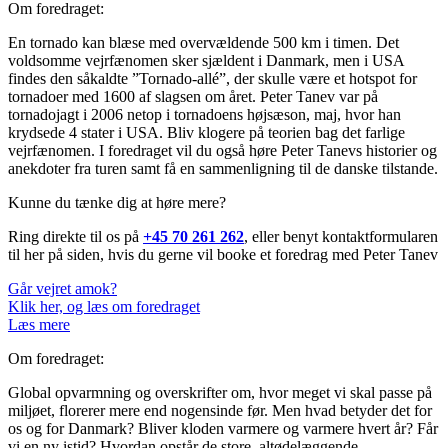
Om foredraget:
En tornado kan blæse med overvældende 500 km i timen. Det
voldsomme vejrfænomen sker sjældent i Danmark, men i USA
findes den såkaldte ”Tornado-allé”, der skulle være et hotspot for
tornadoer med 1600 af slagsen om året. Peter Tanev var på
tornadojagt i 2006 netop i tornadoens højsæson, maj, hvor han
krydsede 4 stater i USA. Bliv klogere på teorien bag det farlige
vejrfænomen. I foredraget vil du også høre Peter Tanevs historier og
anekdoter fra turen samt få en sammenligning til de danske tilstande.
Kunne du tænke dig at høre mere?
Ring direkte til os på
+45 70 261 262
, eller benyt kontaktformularen
til her på siden, hvis du gerne vil booke et foredrag med Peter Tanev
Går vejret amok?
Klik her, og læs om foredraget
Læs mere
Om foredraget:
Global opvarmning og overskrifter om, hvor meget vi skal passe på
miljøet, florerer mere end nogensinde før. Men hvad betyder det for
os og for Danmark? Bliver kloden varmere og varmere hvert år? Får
vi en ny istid? Hvordan opstår de store, altødelæggende