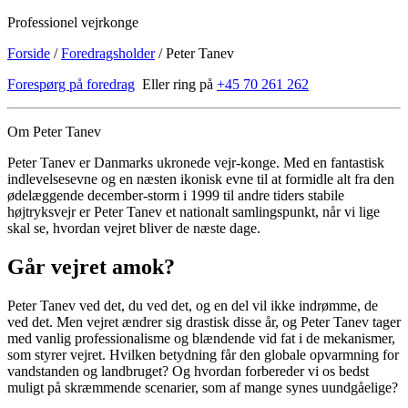
Professionel vejrkonge
Forside
/
Foredragsholder
/
Peter Tanev
Forespørg på foredrag
Eller ring på
+45 70 261 262
Om Peter Tanev
Peter Tanev er Danmarks ukronede vejr-konge. Med en fantastisk
indlevelsesevne og en næsten ikonisk evne til at formidle alt fra den
ødelæggende december-storm i 1999 til andre tiders stabile
højtryksvejr er Peter Tanev et nationalt samlingspunkt, når vi lige
skal se, hvordan vejret bliver de næste dage.
Går vejret amok?
Peter Tanev ved det, du ved det, og en del vil ikke indrømme, de
ved det. Men vejret ændrer sig drastisk disse år, og Peter Tanev tager
med vanlig professionalisme og blændende vid fat i de mekanismer,
som styrer vejret. Hvilken betydning får den globale opvarmning for
vandstanden og landbruget? Og hvordan forbereder vi os bedst
muligt på skræmmende scenarier, som af mange synes uundgåelige?