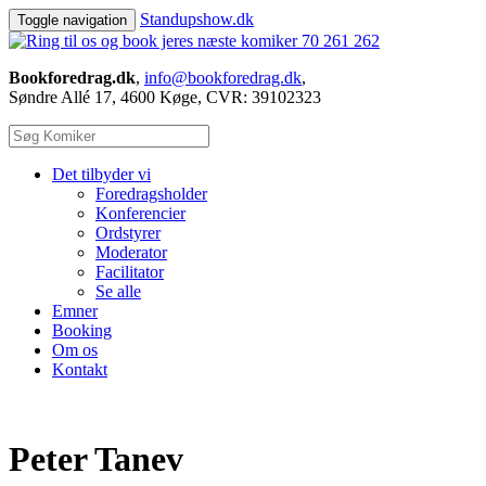
Standup
show.dk
Toggle navigation
70 261 262
Bookforedrag.dk
,
info@bookforedrag.dk
,
Søndre Allé 17, 4600 Køge, CVR: 39102323
Det tilbyder vi
Foredragsholder
Konferencier
Ordstyrer
Moderator
Facilitator
Se alle
Emner
Booking
Om os
Kontakt
Peter Tanev