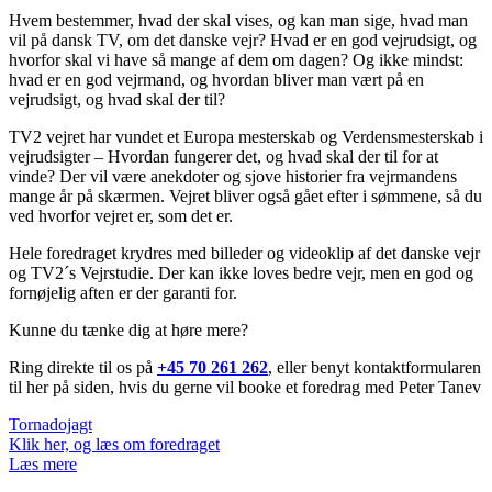
Hvem bestemmer, hvad der skal vises, og kan man sige, hvad man
vil på dansk TV, om det danske vejr? Hvad er en god vejrudsigt, og
hvorfor skal vi have så mange af dem om dagen? Og ikke mindst:
hvad er en god vejrmand, og hvordan bliver man vært på en
vejrudsigt, og hvad skal der til?
TV2 vejret har vundet et Europa mesterskab og Verdensmesterskab i
vejrudsigter – Hvordan fungerer det, og hvad skal der til for at
vinde? Der vil være anekdoter og sjove historier fra vejrmandens
mange år på skærmen. Vejret bliver også gået efter i sømmene, så du
ved hvorfor vejret er, som det er.
Hele foredraget krydres med billeder og videoklip af det danske vejr
og TV2´s Vejrstudie. Der kan ikke loves bedre vejr, men en god og
fornøjelig aften er der garanti for.
Kunne du tænke dig at høre mere?
Ring direkte til os på
+45 70 261 262
, eller benyt kontaktformularen
til her på siden, hvis du gerne vil booke et foredrag med Peter Tanev
Tornadojagt
Klik her, og læs om foredraget
Læs mere